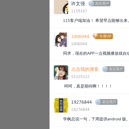
许文强
原石用户
1159167
115客户端加油！ 希望早点能够出
1006044
年费VIP
1006044
同求，现在的APP一点视频播放就自
点击我的博客
原石用户
55225522
呵呵，真是期待啊！！！！
19276844
原石用户
19276844
学枫总说一句，下周提供android 版