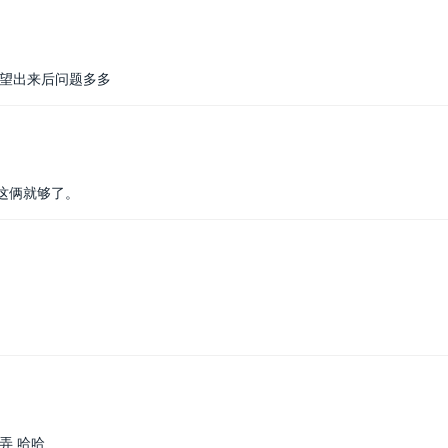
望出来后问题多多
这俩就够了。
弄 哈哈