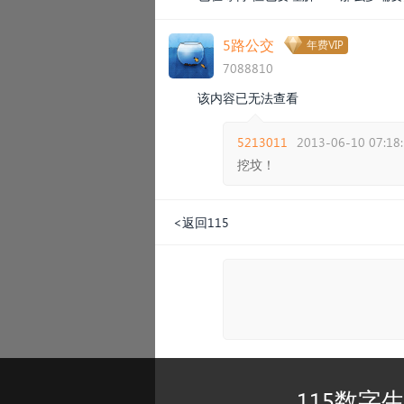
5路公交
年费VIP
7088810
该内容已无法查看
5213011
2013-06-10 07:18
挖坟！
<返回115
115数字