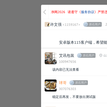
净网2026
请遵守《
服务协议
》严禁
许文强
<1159167>
原石用户
​安卓版本115客户端，希
艾讯包装
原石用户
山
100947656
该内容已无法查看
球哥
原石用户
307076303
稳定后再发，不要放出测试版