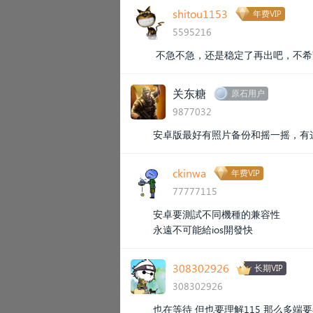
shitou1153
年费VIP
5595216
不急不急，还是稳定了再出吧，不希
关东糖
原石用户
9877032
安卓版最好有照片备份和摇一摇，有
ckinwa
年费VIP
77777115
安卓要測試不同機種的兼容性
永遠不可能給ios開發快
308302926
长期VIP
308302926
也在等待 但也要理解115 那么多端要