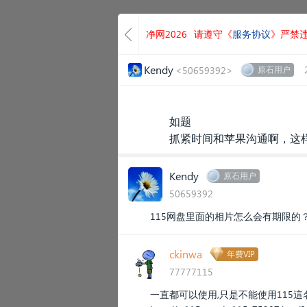
净网2026
请遵守《
服务协议
》严禁
Kendy
<50659392>
原石用户
如题
抓紧时间和苹果沟通啊，这
Kendy
原石用户
50659392
115网盘里面的相片怎么会有期限的
ckinwa
年费VIP
77777115
一直都可以使用,只是不能使用115這名字