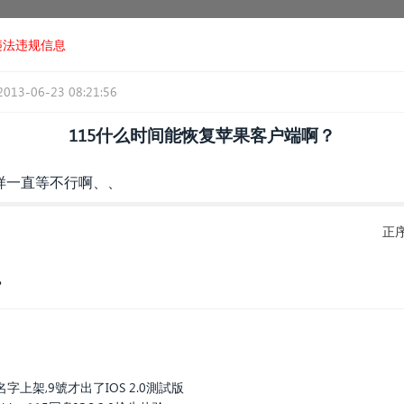
违法违规信息
2013-06-23 08:21:56
115什么时间能恢复苹果客户端啊？
样一直等不行啊、、
正
？
上架,9號才出了IOS 2.0測試版