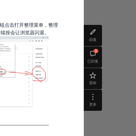
整理按钮点击打开整理菜单，整理
连续按会让浏览器闪退。
回复
1
已回复
星标
更多