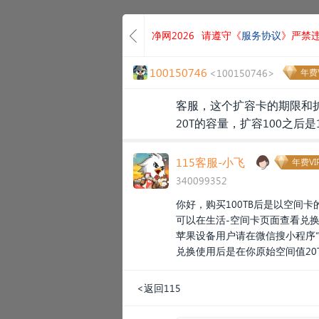
净网2026
请遵守《
服务协议
》严禁
100150746
<100150746>
年费V
客服，这个扩容卡的期限和扩
20T的容量，扩容100之后是1
115客服-小飞
年费VI
340099352
你好，购买100TB后是以空间
可以在生活-空间卡页面查看兑
苹果设备用户请在微信搜小程序“115
兑换使用后是在你原始空间值20TB
<返回115