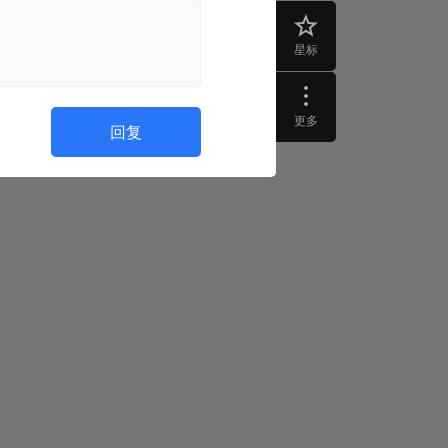
星标
更多
回复