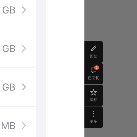
回复
1
已回复
星标
更多