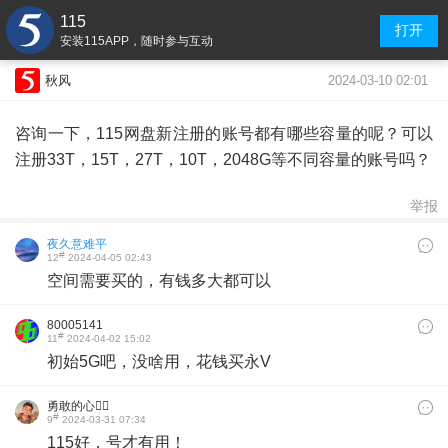
115
打开
安装115APP，随时参与互动
2024-03-10 02:01
秋风
咨询一下，115网盘新注册的账号都有哪些容量的呢？可以
注册33T，15T，27T，10T，2048G等不同容量的账号吗？
举报
夜久意难平
#
12
2024-04-05 02:43
空间需要买的，有钱多大都可以
80005141
#
11
2024-04-02 15:02
初始5G吧，没啥用，花钱买永V
勇敢的心🧞‍♂️
#
9
2024-03-31 07:34
115好，号才有用！