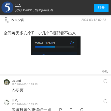
115
打开
安装115APP，随时参与互动
2024-03-18 02:33
木木夕言
空间每天多几个T，少几个T根部看不出来，
举报
Lsland
#
18
2024-05-10 13:13
凡尔赛
三毛
#
17
2024-04-15 05:15
应该显示的更详细一点。。P。。T。。G