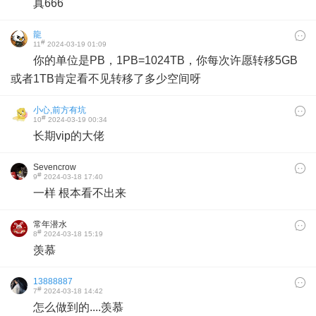
真666
龍
#
11
2024-03-19 01:09
你的单位是PB，1PB=1024TB，你每次许愿转移5GB
或者1TB肯定看不见转移了多少空间呀
小心,前方有坑
#
10
2024-03-19 00:34
长期vip的大佬
Sevencrow
#
9
2024-03-18 17:40
一样 根本看不出来
常年潜水
#
8
2024-03-18 15:19
羡慕
13888887
#
7
2024-03-18 14:42
怎么做到的....羡慕