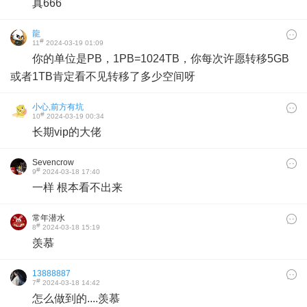
真666
龍
#
11
2024-03-19 01:09
你的单位是PB，1PB=1024TB，你每次许愿转移5GB
或者1TB肯定看不见转移了多少空间呀
小心,前方有坑
#
10
2024-03-19 00:34
长期vip的大佬
Sevencrow
#
9
2024-03-18 17:40
一样 根本看不出来
常年潜水
#
8
2024-03-18 15:19
羡慕
13888887
#
7
2024-03-18 14:42
怎么做到的....羡慕