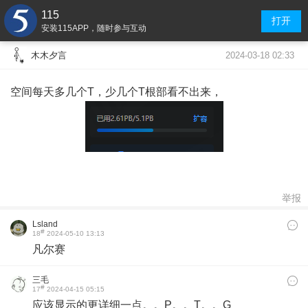
115
打开
安装115APP，随时参与互动
2024-03-18 02:33
木木夕言
空间每天多几个T，少几个T根部看不出来，
举报
Lsland
#
18
2024-05-10 13:13
凡尔赛
三毛
#
17
2024-04-15 05:15
应该显示的更详细一点。。P。。T。。G