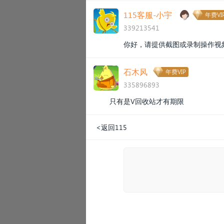
115客服-小宇
年费VI
339213541
你好，请提供截图或录制操作视
石木风
年费VIP
335896893
只有是V回收站才有期限
<返回115