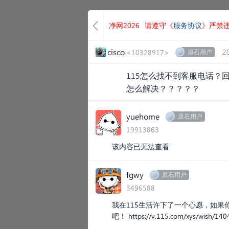
净网2026
请遵守《
服务协议
》严禁
cisco
2
<10328917>
原石用户
115怎么找不到客服电话？
怎么解决？？？？？
yuehome
原石用户
19913863
该内容已无法查看
fgwy
原石用户
3496588
我在115生活许下了一个心愿，如
吧！
https://v.115.com/xys/wish/14