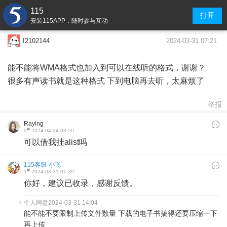
115
打开
安装115APP，随时参与互动
2024-03-31 07:21
I2102144
能不能将WMA格式也加入到可以在线听的格式，谢谢？
很多有声读书就是这种格式 下到电脑再去听，太麻烦了
举报
Raying
#
2
2024-04-24 03:50
可以借我挂alist吗
115客服-小飞
#
1
2024-03-31 07:39
你好，建议已收录，感谢反馈。
个人网盘
2024-03-31 14:04
能不能不要限制上传文件数量 下载的电子书搞得还要压缩一下
再上传