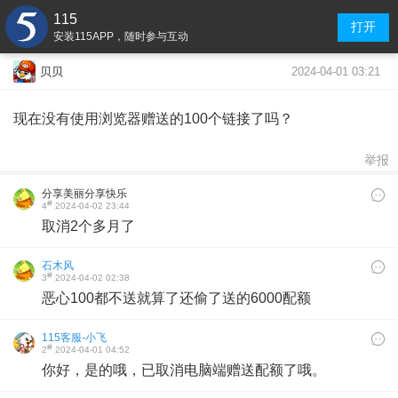
115
打开
安装115APP，随时参与互动
2024-04-01 03:21
贝贝
现在没有使用浏览器赠送的100个链接了吗？
举报
分享美丽分享快乐
#
4
2024-04-02 23:44
取消2个多月了
石木风
#
3
2024-04-02 02:38
恶心100都不送就算了还偷了送的6000配额
115客服-小飞
#
2
2024-04-01 04:52
你好，是的哦，已取消电脑端赠送配额了哦。