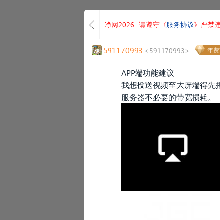
净网2026
请遵守《
服务协议
》严禁
591170993
<591170993>
年费V
APP端功能建议
我想投送视频至大屏端得先
服务器不必要的带宽损耗。