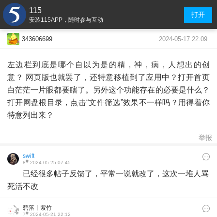
115
打开
安装115APP，随时参与互动
2024-05-17 22:09
343606699
左边栏到底是哪个自以为是的精，神，病，人想出的创
意？ 网页版也就罢了，还特意移植到了应用中？打开首页
白茫茫一片眼都要瞎了。另外这个功能存在的必要是什么？
打开网盘根目录，点击“文件筛选”效果不一样吗？用得着你
特意列出来？
举报
swift
#
8
2024-05-25 07:45
已经很多帖子反馈了，平常一说就改了，这次一堆人骂
死活不改
碧落丨紫竹
#
7
2024-05-21 22:12