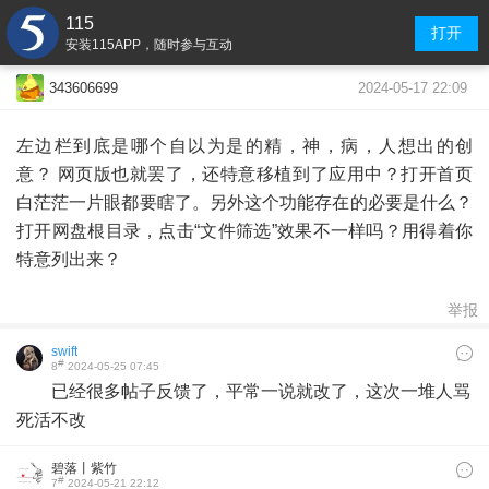
115
打开
安装115APP，随时参与互动
2024-05-17 22:09
343606699
左边栏到底是哪个自以为是的精，神，病，人想出的创
意？ 网页版也就罢了，还特意移植到了应用中？打开首页
白茫茫一片眼都要瞎了。另外这个功能存在的必要是什么？
打开网盘根目录，点击“文件筛选”效果不一样吗？用得着你
特意列出来？
举报
swift
#
8
2024-05-25 07:45
已经很多帖子反馈了，平常一说就改了，这次一堆人骂
死活不改
碧落丨紫竹
#
7
2024-05-21 22:12