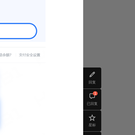
回复
1
已回复
星标