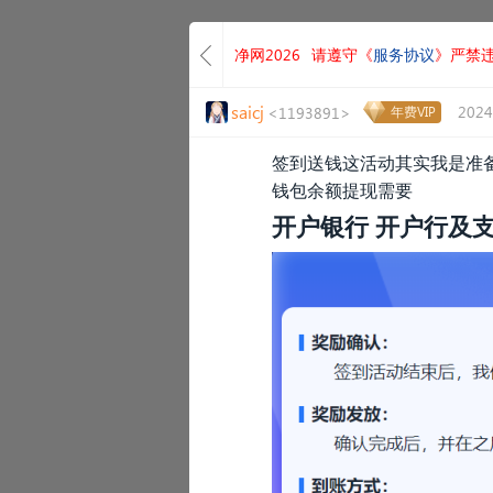
净网2026
请遵守《
服务协议
》严禁
saicj
2024
<1193891>
年费VIP
签到送钱这活动其实我是准备搞
钱包余额提现需要
开户银行 开户行及支