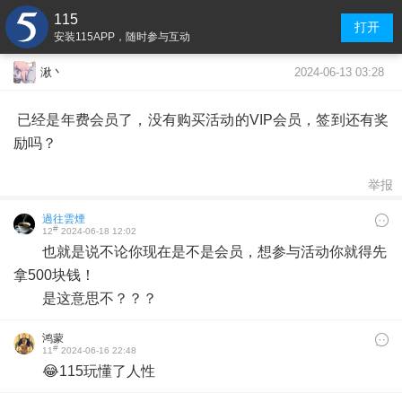
115
打开
安装115APP，随时参与互动
2024-06-13 03:28
湫丶
已经是年费会员了，没有购买活动的VIP会员，签到还有奖
励吗？
举报
過往雲煙
#
12
2024-06-18 12:02
也就是说不论你现在是不是会员，想参与活动你就得先
拿500块钱！
是这意思不？？？
鸿蒙
#
11
2024-06-16 22:48
😂115玩懂了人性