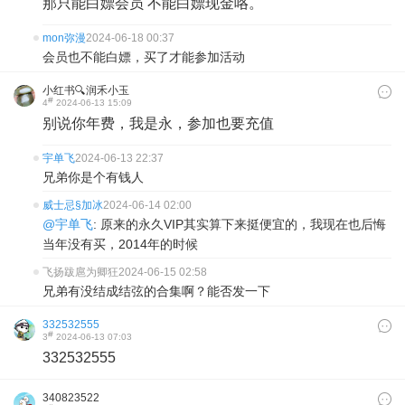
那只能白嫖会员 不能白嫖现金咯。
mon弥漫
2024-06-18 00:37
会员也不能白嫖，买了才能参加活动
小红书🔍润禾小玉
#
4
2024-06-13 15:09
别说你年费，我是永，参加也要充值
宇单飞
2024-06-13 22:37
兄弟你是个有钱人
威士忌§加冰
2024-06-14 02:00
@宇单飞
: 原来的永久VIP其实算下来挺便宜的，我现在也后悔
当年没有买，2014年的时候
飞扬跋扈为卿狂
2024-06-15 02:58
兄弟有没结成结弦的合集啊？能否发一下
332532555
#
3
2024-06-13 07:03
332532555
340823522