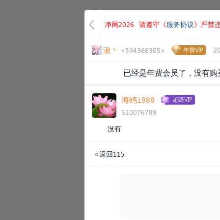
净网2026
请遵守《
服务协议
》严禁
湫丶
2
<594366305>
年费VIP
已经是年费会员了，没有购买
海鸥1988
超级VIP
510076799
没有
<返回115