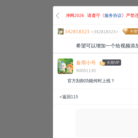
净网2026
请遵守《
服务协议
》严禁
342818323
<342818323>
年费V
希望可以增加一个给视频添
备用小号
长期VIP
90001130
官方刮削功能何时上线？
<返回115