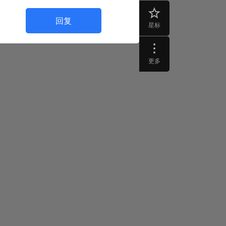
回复
星标
更多