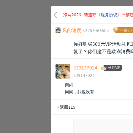
净网2026
请遵守《
服务协议
》严禁
风的速度
<325346650>
年费VIP
你好购买500元VIP活动礼
复了？你们这不是欺诈消费吗
339137024
长期VIP
339137024
同问
同问，我也没有
<返回115