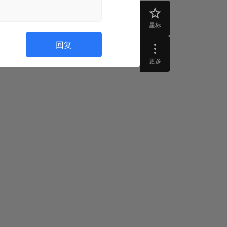
星标
回复
更多