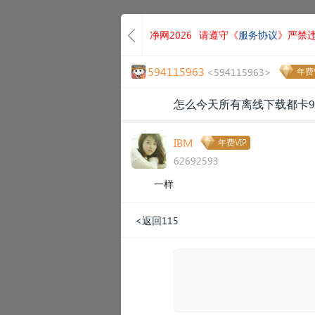
净网2026
请遵守《
服务协议
》严禁
594115963
<594115963>
年费V
怎么今天所有离线下载都卡9
IBM
年费VIP
62692593
一样
<返回115