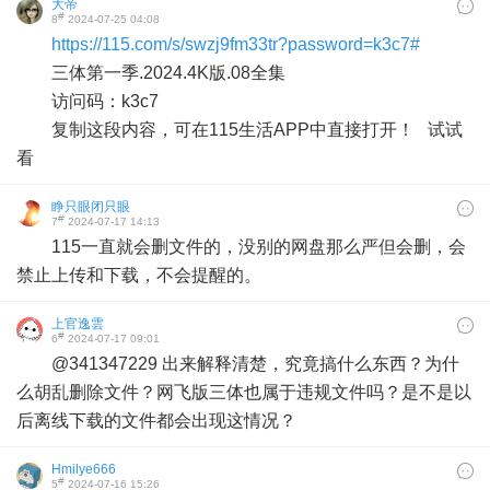
大帝
#
8
2024-07-25 04:08
https://115.com/s/swzj9fm33tr?password=k3c7#
三体第一季.2024.4K版.08全集
访问码：k3c7
复制这段内容，可在115生活APP中直接打开！ 试试
看
睁只眼闭只眼
#
7
2024-07-17 14:13
115一直就会删文件的，没别的网盘那么严但会删，会
禁止上传和下载，不会提醒的。
上官逸雲
#
6
2024-07-17 09:01
@341347229 出来解释清楚，究竟搞什么东西？为什
么胡乱删除文件？网飞版三体也属于违规文件吗？是不是以
后离线下载的文件都会出现这情况？
Hmilye666
#
5
2024-07-16 15:26