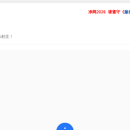
净网2026
请遵守《
服
5村庄！