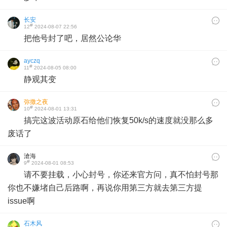
长安
#
12
2024-08-07 22:56
把他号封了吧，居然公论华
ayczq
#
11
2024-08-05 08:00
静观其变
弥撒之夜
#
10
2024-08-01 13:31
搞完这波活动原石给他们恢复50k/s的速度就没那么多
废话了
滄海
#
9
2024-08-01 08:53
请不要挂载，小心封号，你还来官方问，真不怕封号那
你也不嫌堵自己后路啊，再说你用第三方就去第三方提
issue啊
石木风