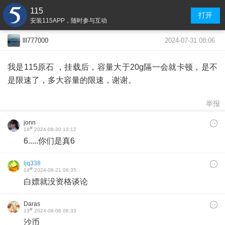
115
打开
安装115APP，随时参与互动
2024-07-31 08:06
lll777000
我是115原石 ，挂载后，容量大于20g隔一会就卡顿，是不
是限速了，多大容量的限速，谢谢。
举报
jonn
#
16
2024-08-30 13:12
6.....你们是真6
ljq338
#
14
2024-08-21 06:35
白嫖就没资格谈论
Daras
#
13
2024-08-08 06:33
沙币