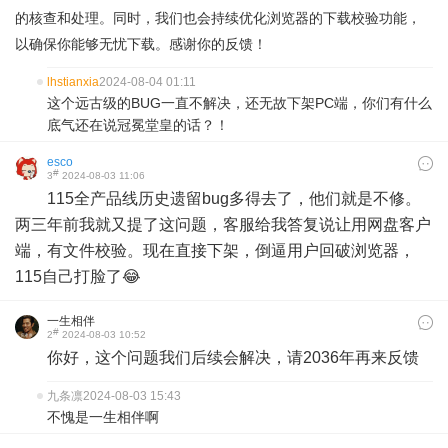
的核查和处理。同时，我们也会持续优化浏览器的下载校验功能，
以确保你能够无忧下载。感谢你的反馈！
lhstianxia
2024-08-04 01:11
这个远古级的BUG一直不解决，还无故下架PC端，你们有什么
底气还在说冠冕堂皇的话？！
esco
#
3
2024-08-03 11:06
115全产品线历史遗留bug多得去了，他们就是不修。
两三年前我就又提了这问题，客服给我答复说让用网盘客户
端，有文件校验。现在直接下架，倒逼用户回破浏览器，
115自己打脸了😂
一生相伴
#
2
2024-08-03 10:52
你好，这个问题我们后续会解决，请2036年再来反馈
九条凛
2024-08-03 15:43
不愧是一生相伴啊