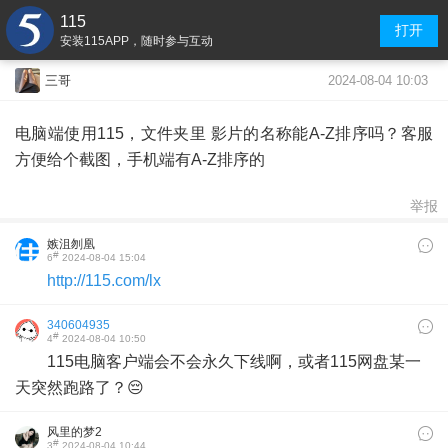
115
打开
安装115APP，随时参与互动
2024-08-04 10:03
三哥
电脑端使用115，文件夹里 影片的名称能A-Z排序吗？客服
方便给个截图，手机端有A-Z排序的
举报
嫉沮刎凰
#
6
2024-08-04 15:04
http://115.com/lx
340604935
#
4
2024-08-04 10:50
115电脑客户端会不会永久下线啊，或者115网盘某一
天突然跑路了？😔
风里的梦2
#
3
2024-08-04 10:44