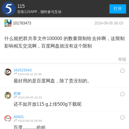
115
打开
安装115APP，随时参与互动
2024-08-05 06:03
101783473
什么能把群共享文件100000 的数量限制给去掉啊，这限制
影响相互交流啊，百度网盘就没有这个限制
举报
342523543
#
7
2024-08-11 02:46
最好用的是百度网盘，除了贵没别的。
把酒
#
6
2024-08-05 16:33
还不如开放115 g上传500g下载呢
A0001
#
4
2024-08-05 09:59
百度………哈哈