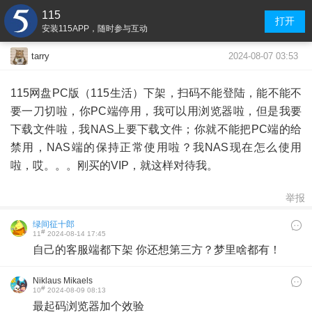
115
打开
安装115APP，随时参与互动
2024-08-07 03:53
tarry
115网盘PC版（115生活）下架，扫码不能登陆，能不能不
要一刀切啦，你PC端停用，我可以用浏览器啦，但是我要
下载文件啦，我NAS上要下载文件；你就不能把PC端的给
禁用，NAS端的保持正常使用啦？我NAS现在怎么使用
啦，哎。。。刚买的VIP，就这样对待我。
举报
绿间征十郎
#
11
2024-08-14 17:45
自己的客服端都下架 你还想第三方？梦里啥都有！
Niklaus Mikaels
#
10
2024-08-09 08:13
最起码浏览器加个效验