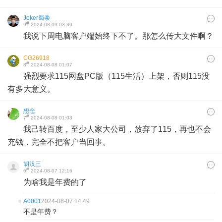
Joker蜀黍
#
9
2024-08-09 03:30
我说下周电脑客户端始终下不了。那怎么传大文件啊？
CG26918
#
8
2024-08-08 01:07
强烈要求115网盘PC版（115生活）上架，否则115没
有多大意义。
想念
#
7
2024-08-08 01:03
我己转百度，至少人家大公司，放弃了115，再也不会
充钱，完全不把客户当回事。
胡汉三
#
6
2024-08-07 12:16
为啥我是年费的了
A0001
2024-08-07 14:49
不是年费？