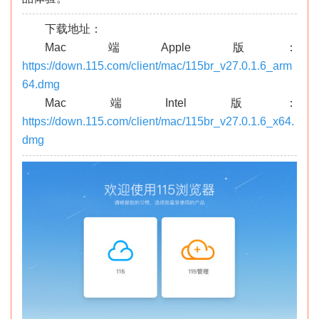
下载地址：
Mac端Apple版：
https://down.115.com/client/mac/115br_v27.0.1.6_arm
64.dmg
Mac端Intel版：
https://down.115.com/client/mac/115br_v27.0.1.6_x64.
dmg