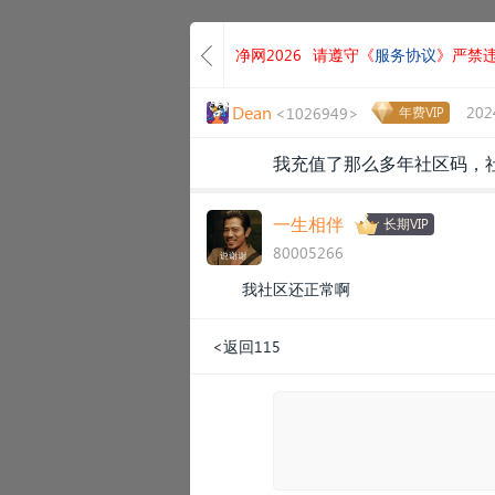
净网2026
请遵守《
服务协议
》严禁
Dean
202
<1026949>
年费VIP
我充值了那么多年社区码，社
一生相伴
长期VIP
80005266
我社区还正常啊
<返回115