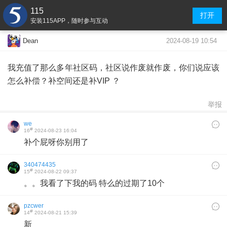
115
打开
安装115APP，随时参与互动
2024-08-19 10:54
Dean
我充值了那么多年社区码，社区说作废就作废，你们说应该
怎么补偿？补空间还是补VIP ？
举报
we
#
16
2024-08-23 16:04
补个屁呀你别用了
340474435
#
15
2024-08-22 09:37
。。我看了下我的码 特么的过期了10个
pzcwer
#
14
2024-08-21 15:39
新