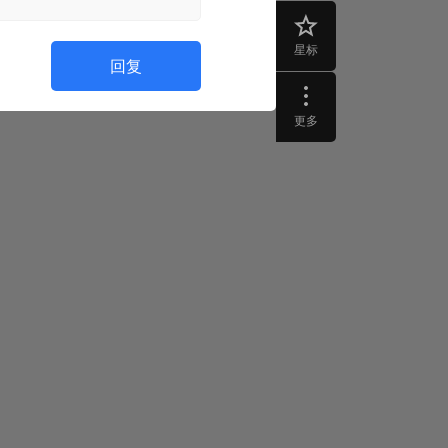
星标
回复
更多