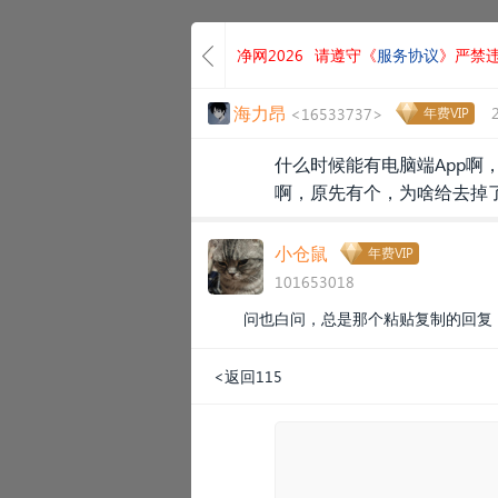
净网2026
请遵守《
服务协议
》严禁
海力昂
<16533737>
年费VIP
什么时候能有电脑端App啊
啊，原先有个，为啥给去掉
小仓鼠
年费VIP
101653018
问也白问，总是那个粘贴复制的回复
<返回115