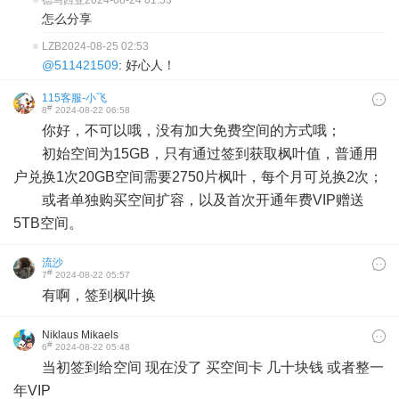
德马西亚
2024-08-24 01:53
怎么分享
LZB
2024-08-25 02:53
@511421509
: 好心人！
115客服-小飞
#
8
2024-08-22 06:58
你好，不可以哦，没有加大免费空间的方式哦；
初始空间为15GB，只有通过签到获取枫叶值，普通用
户兑换1次20GB空间需要2750片枫叶，每个月可兑换2次；
或者单独购买空间扩容，以及首次开通年费VIP赠送
5TB空间。
流沙
#
7
2024-08-22 05:57
有啊，签到枫叶换
Niklaus Mikaels
#
6
2024-08-22 05:48
当初签到给空间 现在没了 买空间卡 几十块钱 或者整一
年VIP