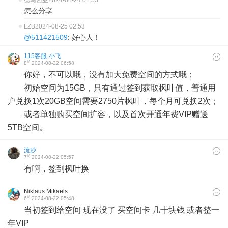
德马西亚
2024-08-24 01:53
怎么分享
LZB
2024-08-25 02:53
@511421509
: 好心人！
115客服-小飞
#
8
2024-08-22 06:58
你好，不可以哦，没有加大免费空间的方式哦；
初始空间为15GB，只有通过签到获取枫叶值，普通用
户兑换1次20GB空间需要2750片枫叶，每个月可兑换2次；
或者单独购买空间扩容，以及首次开通年费VIP赠送
5TB空间。
流沙
#
7
2024-08-22 05:57
有啊，签到枫叶换
Niklaus Mikaels
#
6
2024-08-22 05:48
当初签到给空间 现在没了 买空间卡 几十块钱 或者整一
年VIP