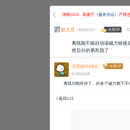
净网2026
请遵守《
服务协议
》严禁
默文思
2
<8948367>
长期VIP
离线能不能自动读磁力链接后
然后分的累死我了
没想好叫啥ID
年费VIP
62466068
离线功能坏掉了。好多个磁力都下不
<返回115