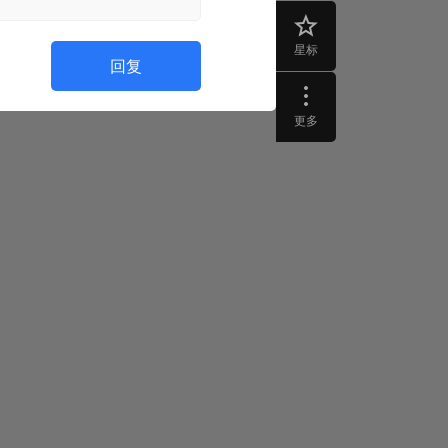
星标
回复
更多