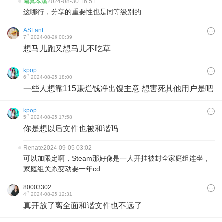
南冥本溪
2024-08-30 16:51
这哪行，分享的重要性也是同等级别的
ASLant.
#
7
2024-08-26 00:39
想马儿跑又想马儿不吃草
kpop
#
6
2024-08-25 18:00
一些人想靠115赚烂钱净出馊主意 想害死其他用户是吧
kpop
#
5
2024-08-25 17:58
你是想以后文件也被和谐吗
Renate
2024-09-05 03:02
可以加限定啊，Steam那好像是一人开挂被封全家庭组连坐，
家庭组关系变动要一年cd
80003302
#
4
2024-08-25 12:31
真开放了离全面和谐文件也不远了