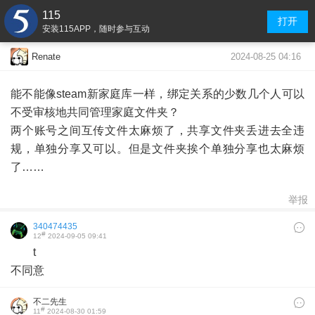
115
打开
安装115APP，随时参与互动
2024-08-25 04:16
Renate
能不能像steam新家庭库一样，绑定关系的少数几个人可以
不受审核地共同管理家庭文件夹？
两个账号之间互传文件太麻烦了，共享文件夹丢进去全违
规，单独分享又可以。但是文件夹挨个单独分享也太麻烦
了……
举报
340474435
#
12
2024-09-05 09:41
t
不同意
不二先生
#
11
2024-08-30 01:59