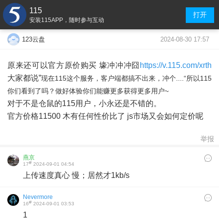
115
打开
安装115APP，随时参与互动
2024-08-30 17:57
123云盘
原来还可以官方原价购买 壕冲冲冲囧
https://v.115.com/xrth
大家都说”
现在115这个服务，客户端都搞不出来，冲个....
“所以115
你们看到了吗？做好体验你们能赚更多获得更多用户~
对于不是仓鼠的115用户，小永还是不错的。
官方价格11500 木有任何性价比了 js市场又会如何定价呢
举报
燕京
#
17
2024-09-01 04:54
上传速度真心 慢；居然才1kb/s
Nevermore
#
16
2024-09-01 03:53
1