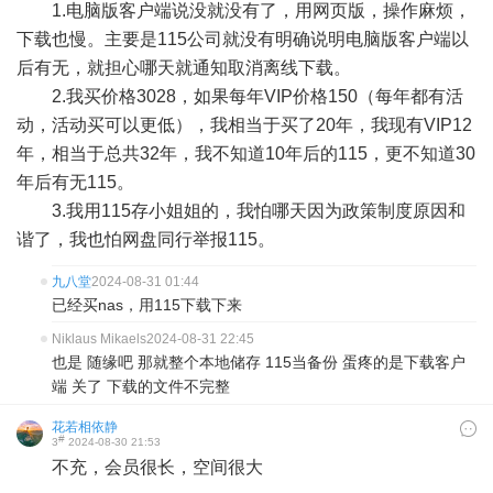
1.电脑版客户端说没就没有了，用网页版，操作麻烦，
下载也慢。主要是115公司就没有明确说明电脑版客户端以
后有无，就担心哪天就通知取消离线下载。
2.我买价格3028，如果每年VIP价格150（每年都有活
动，活动买可以更低），我相当于买了20年，我现有VIP12
年，相当于总共32年，我不知道10年后的115，更不知道30
年后有无115。
3.我用115存小姐姐的，我怕哪天因为政策制度原因和
谐了，我也怕网盘同行举报115。
九八堂
2024-08-31 01:44
已经买nas，用115下载下来
Niklaus Mikaels
2024-08-31 22:45
也是 随缘吧 那就整个本地储存 115当备份 蛋疼的是下载客户
端 关了 下载的文件不完整
花若相依静
#
3
2024-08-30 21:53
不充，会员很长，空间很大