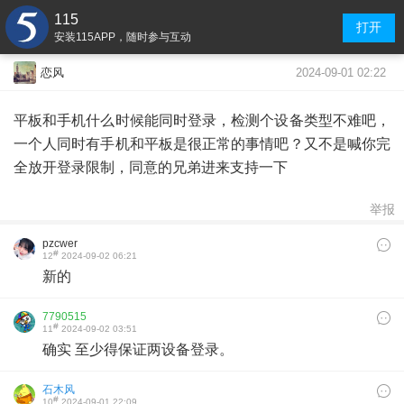
115
打开
安装115APP，随时参与互动
2024-09-01 02:22
恋风
平板和手机什么时候能同时登录，检测个设备类型不难吧，
一个人同时有手机和平板是很正常的事情吧？又不是喊你完
全放开登录限制，同意的兄弟进来支持一下
举报
pzcwer
#
12
2024-09-02 06:21
新的
7790515
#
11
2024-09-02 03:51
确实 至少得保证两设备登录。
石木风
#
10
2024-09-01 22:09