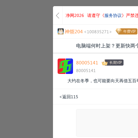
净网2026
请遵守《
服务协议
》严禁
神烦204
<100835271>
年费VIP
电脑端何时上架？更新快两
80005141
长期VIP
80005141
大约在冬季，也可能要向天再借五百
<返回115