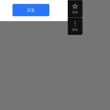
回复
星标
更多