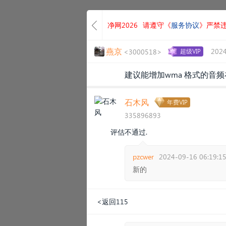
净网2026
请遵守《
服务协议
》严禁
燕京
2024
<3000518>
超级VIP
建议能增加wma 格式的音
石木风
年费VIP
335896893
评估不通过.
pzcwer
2024-09-16 06:19:1
新的
<返回115