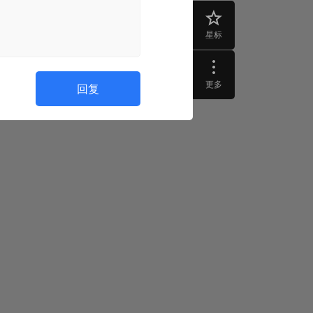
星标
更多
回复