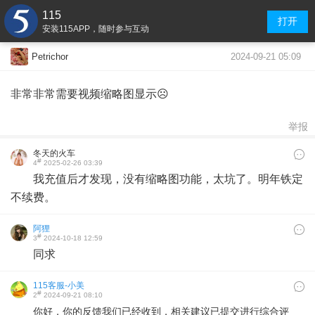
115
打开
安装115APP，随时参与互动
2024-09-21 05:09
Petrichor
非常非常需要视频缩略图显示☹️
举报
冬天的火车
#
4
2025-02-26 03:39
我充值后才发现，没有缩略图功能，太坑了。明年铁定
不续费。
阿狸
#
3
2024-10-18 12:59
同求
115客服-小美
#
2
2024-09-21 08:10
你好，你的反馈我们已经收到，相关建议已提交进行综合评