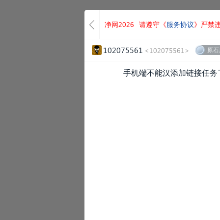
净网2026
请遵守《
服务协议
》严禁
102075561
<102075561>
原石
手机端不能汉添加链接任务