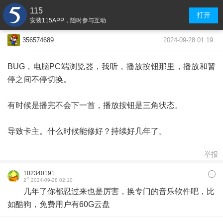
115
打开
安装115APP，随时参与互动
2024-09-28 01:19
356574689
BUG，电脑PC端浏览器，我听，播放按钮那里，播放和暂
停之间不停切换。
有时候是播完不会下一首，播放按钮是三角状态。
导致卡主。什么时候能修好？持续好几年了。
举报
102340191
#
2
2024-09-28 02:10
几年了你都忍过来也是厉害，换专门的音乐软件吧，比
如酷狗，免费用户有60G云盘