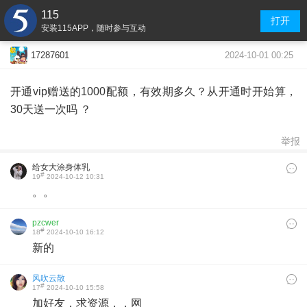
115
打开
安装115APP，随时参与互动
2024-10-01 00:25
17287601
开通vip赠送的1000配额，有效期多久？从开通时开始算，
30天送一次吗 ？
举报
给女大涂身体乳
#
19
2024-10-12 10:31
。。
pzcwer
#
18
2024-10-10 16:12
新的
风吹云散
#
17
2024-10-10 15:58
加好友，求资源，，网