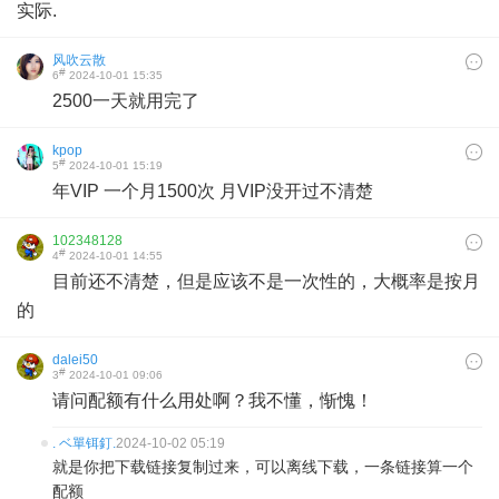
实际.
风吹云散
#
6
2024-10-01 15:35
2500一天就用完了
kpop
#
5
2024-10-01 15:19
年VIP 一个月1500次 月VIP没开过不清楚
102348128
#
4
2024-10-01 14:55
目前还不清楚，但是应该不是一次性的，大概率是按月
的
dalei50
#
3
2024-10-01 09:06
请问配额有什么用处啊？我不懂，惭愧！
. ベ單铒釘.
2024-10-02 05:19
就是你把下载链接复制过来，可以离线下载，一条链接算一个
配额