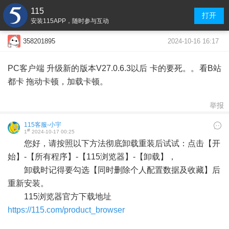
115
打开
安装115APP，随时参与互动
2024-10-16 16:17
358201895
PC客户端 升级新的版本V27.0.6.3以后 卡的要死。。看B站
都卡 拖动卡顿，加载卡顿。
举报
115客服-小宇
#
1
2024-10-17 00:25
您好，请按照以下方法彻底卸载重装后试试：点击【开
始】-【所有程序】-【115浏览器】-【卸载】，
卸载时记得要勾选【同时删除个人配置数据及收藏】后
重新安装。
115浏览器官方下载地址
https://115.com/product_browser