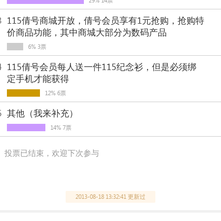
29% 14票
3
115倩号商城开放，倩号会员享有1元抢购，抢购特
价商品功能，其中商城大部分为数码产品
6% 3票
4
115倩号会员每人送一件115纪念衫，但是必须绑
定手机才能获得
12% 6票
5
其他（我来补充）
14% 7票
投票已结束，欢迎下次参与
2013-08-18 13:32:41 更新过