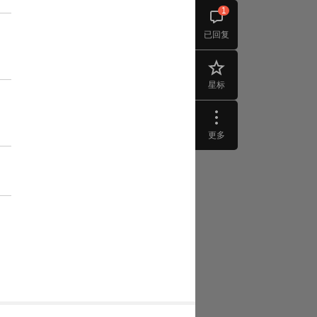
1
已回复
星标
更多