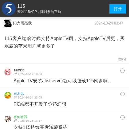
115
打开
安装115APP，随时参与互动
2024-10-24 03:47
阳光照亮我
115客户端啥时候支持AppleTV啊，支持AppleTV后更，买
永威的苹果用户就更多了
举报
samkit
#
6
2024-11-12 10:00
Apple TV安装alistserver就可以挂载115网盘啊。
石木风
#
5
2024-10-24 23:05
PC端都不开发了你还幻想
有你有我
#
4
2024-10-24 14:17
支持115持续开发鸿蒙系统