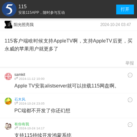
115
打开
安装115APP，随时参与互动
2024-10-24 03:47
阳光照亮我
115客户端啥时候支持AppleTV啊，支持AppleTV后更，买
永威的苹果用户就更多了
举报
samkit
#
6
2024-11-12 10:00
Apple TV安装alistserver就可以挂载115网盘啊。
石木风
#
5
2024-10-24 23:05
PC端都不开发了你还幻想
有你有我
#
4
2024-10-24 14:17
支持115持续开发鸿蒙系统