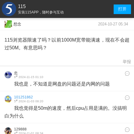
115
打开
安装115APP，随时参与互动
2024-10-27 05:34
想念
115浏览器限速了吗？以前1000M宽带能满速，现在不会超
过50M。有意思吗？
举报
忠
#
6
2024-11-15 01:10
我也是，不知道是网盘的问题还是内网的问题
101251862
#
5
2024-11-03 08:20
我也觉得是50m的速度，然后cpu占用是满的。没搞明
白为什么
129888
#
4
2024-11-01 08:34