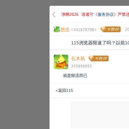
净网2026
请遵守《
服务协议
》严禁
想念
2
<341878708>
年费VIP
115浏览器限速了吗？以前1
石木风
年费VIP
335896893
就是限流而已
<返回115