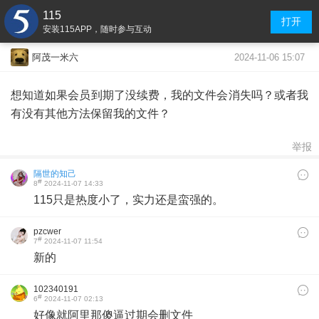
115
打开
安装115APP，随时参与互动
2024-11-06 15:07
阿茂一米六
想知道如果会员到期了没续费，我的文件会消失吗？或者我
有没有其他方法保留我的文件？
举报
隔世的知己
#
8
2024-11-07 14:33
115只是热度小了，实力还是蛮强的。
pzcwer
#
7
2024-11-07 11:54
新的
102340191
#
6
2024-11-07 02:13
好像就阿里那傻逼过期会删文件