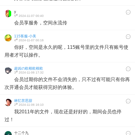
y
#
5
2024-11-07 00:40
会员享服务，空间永流传
115客服-小美
#
4
2024-11-07 00:16
你好，空间是永久的呢，115账号里的文件只有账号使
用者才可以操作。
超凶の欧根欧根欧
#
3
2024-11-06 17:32
会员过期你的文件不会消失的，只不过有可能只有你再
次开通会员才能获得完好的体验。
林忆苦思甜
#
2
2024-11-06 16:10
我2011年的文件，现在还是好好的，期间会员也停
过！
十二个九